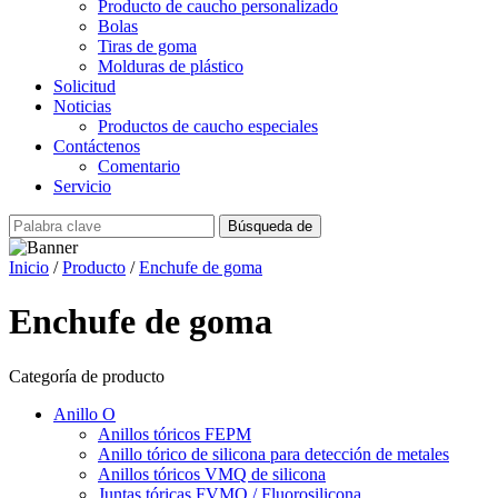
Producto de caucho personalizado
Bolas
Tiras de goma
Molduras de plástico
Solicitud
Noticias
Productos de caucho especiales
Contáctenos
Comentario
Servicio
Inicio
/
Producto
/
Enchufe de goma
Enchufe de goma
Categoría de producto
Anillo O
Anillos tóricos FEPM
Anillo tórico de silicona para detección de metales
Anillos tóricos VMQ de silicona
Juntas tóricas FVMQ / Fluorosilicona