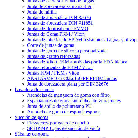
Juntas de caldera EPDM oblongas
Junta de abrazadera sanitaria 3-A
Junta de mirilla
Juntas de abrazadera DIN 32676
Juntas de abrazadera DIN #11851
Juntas de fluorosilicona FVMQ
Juntas de Goma FKM / Viton
Juntas de tuberías de EPDM resistentes al agua- y al vap
Corte de juntas de goma
Juntas de goma de silicona personalizadas
Juntas de grafito reforzadas
Juntas de Viton FKM aprobadas por la FDA blanca
Juntas reforzadas de FKM / Viton
Juntas FPM / FKM / Viton
ANSI ASME16.5 Clase150 FF EPDM Juntas
Junta de abrazadera plana por DIN 32676
Lavadora de caucho
Arandelas de manguera de goma con filtro
Espaciadores de goma sin réplica de vibraciones
Junta de anillo de poliuretano PU
Arandela de goma de esponja espuma
Succión de goma
Elevadores por vacío de caucho
SP DP MP Topas de succión de vacío
Sábanas de goma