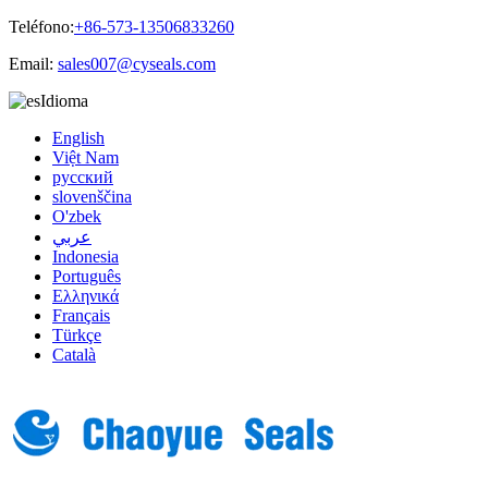
Teléfono:
+86-573-13506833260
Email:
sales007@cyseals.com
Idioma
English
Việt Nam
русский
slovenščina
O'zbek
عربي
Indonesia
Português
Ελληνικά
Français
Türkçe
Català