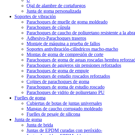
U
Ojal de alambre de cortafuegos
Junta de goma personalizada
Soportes de vibración
Parachoques de muelle de goma moldeado
Parachoques de cúpula
Parachoques de caucho de poliuretano resistente a la abr
Adhesivo-Parachoques traseros
Montaje de máquina a prueba de fallos
Soportes antivibración-cilíndricos macho-macho
Montas de goma de compresión de corte
Parachoques de goma de aguas roscadas hembra reforza
Parachoques de agujeros sin pensiones reforzados
Parachoques de goma de empuje
Parachoques de estudio roscados reforzados
Cojines de parachoques de goma
Parachoques de goma de estudio roscado
Parachoques de vidrio de poliuretano PU
Fuelles de goma
Cubiertas de botas de juntas universales
Mangas de caucho corrugado moldeado
Fuelles de pesaje de silicona
Junta de goma
Junta de brida
Juntas de EPDM curadas con peróxido-