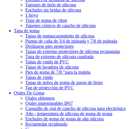
Tapones de tirón de silicona
Enchufes sin bridas de silicona
1 hoyo
Tope de goma de viton
Tapones cónicos de caucho de silicona
Tapa de goma
Tapas de enmascaramiento de silicona
Puntas de caña de 3/4 de pulgada y 7/8 de pulgada
Deslizarse-pies protectores
Tapas de extremo protectores de silicona rectangular
Tapa de extremo de silicona cuadrada
Tapas de vinilo de PVC
Tapas de lavadora de silicona
Pies de goma de 7/8 "para la muleta
Tapas de vinilo
Tapas de polvo de goma de purga de freno
Tap de protección de PVC
Ojales De Goma
Ojales oblongos
Ojales impermeables IP67
Casquillo de ojal de caucho de silicona para electrónica
Alto - temperatura de silicona de goma de goma
Enchufes de goma de goma de alta silicona
Rectangular rectángulo