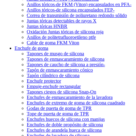
Anillos tóricos-de FKM (Viton) encapsulados en PFA-
Anillos tóricos-de silicona encapsulados FEP-
Correa de transmisión de poliuretano redondo sólido
Juntas tóricas detectables de rayos X
Juntas tóricas HNBR
Oxidación Juntas tóricas de silicona roja
Anillos de politetrafluoroetileno ptfe
Cable de goma FKM Viton
Enchufe de goma
Tapones de musgo de silicona
Tapones de enmascaramiento de silicona
Tapones de caucho de silicona a presión-
Tapón de enmascaramiento cónico
Tapón cilíndrico de silicona
Enchufe protector
Empuje-enchufe rectangular
Tapones ciegos de silicona Snap-On
Enchufes de enmascaramiento de la lavadora
Enchufes de extremo de goma de silicona cuadrado
Godas de puerta de goma de TPR
Tope de puerta de goma de TPR
Enchufes huecos de silicona con manijas
Enchufes de doble propósito de silicona
Enchufes de arandela hueca de silicona
Enchufes de lavadora de silicona