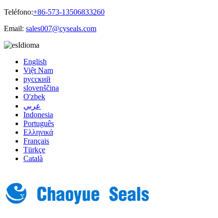
Teléfono:
+86-573-13506833260
Email:
sales007@cyseals.com
Idioma
English
Việt Nam
русский
slovenščina
O'zbek
عربي
Indonesia
Português
Ελληνικά
Français
Türkçe
Català