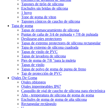
Tapones de tirón de silicona
Enchufes sin bridas de silicona
1 hoyo
Tope de goma de viton
Tapones cónicos de caucho de silicona
Tapa de goma
Tapas de enmascaramiento de silicona
Puntas de caña de 3/4 de pulgada y 7/8 de pulgada
Deslizarse-pies protectores
Tapas de extremo protectores de silicona rectangular
Tapa de extremo de silicona cuadrada
Tapas de vinilo de PVC
Tapas de lavadora de silicona
Pies de goma de 7/8 "para la muleta
Tapas de vinilo
Tapas de polvo de goma de purga de freno
Tap de protección de PVC
Ojales De Goma
Ojales oblongos
Ojales impermeables IP67
Casquillo de ojal de caucho de silicona para electrónica
Alto - temperatura de silicona de goma de goma
Enchufes de goma de goma de alta silicona
Rectangular rectángulo