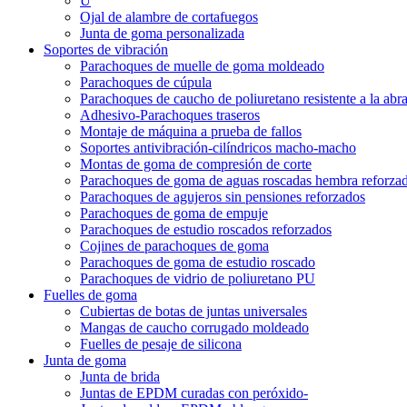
U
Ojal de alambre de cortafuegos
Junta de goma personalizada
Soportes de vibración
Parachoques de muelle de goma moldeado
Parachoques de cúpula
Parachoques de caucho de poliuretano resistente a la abr
Adhesivo-Parachoques traseros
Montaje de máquina a prueba de fallos
Soportes antivibración-cilíndricos macho-macho
Montas de goma de compresión de corte
Parachoques de goma de aguas roscadas hembra reforza
Parachoques de agujeros sin pensiones reforzados
Parachoques de goma de empuje
Parachoques de estudio roscados reforzados
Cojines de parachoques de goma
Parachoques de goma de estudio roscado
Parachoques de vidrio de poliuretano PU
Fuelles de goma
Cubiertas de botas de juntas universales
Mangas de caucho corrugado moldeado
Fuelles de pesaje de silicona
Junta de goma
Junta de brida
Juntas de EPDM curadas con peróxido-