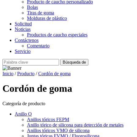
Producto de caucho personalizado
Bolas
Tiras de goma
Molduras de plástico
Solicitud
Noticias
Productos de caucho especiales
Contáctenos
Comentario
Servicio
Inicio
/
Producto
/
Cordón de goma
Cordón de goma
Categoría de producto
Anillo O
Anillos tóricos FEPM
Anillo tórico de silicona para detección de metales
Anillos tóricos VMQ de silicona
Juntas tóricas FVMQ / Fluorosilicona