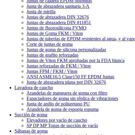
Juntas de caldera EPDM oblongas
Junta de abrazadera sanitaria 3-A
Junta de mirilla
Juntas de abrazadera DIN 32676
Juntas de abrazadera DIN #11851
Juntas de fluorosilicona FVMQ
Juntas de Goma FKM / Viton
Juntas de tuberías de EPDM resistentes al agua- y al vap
Corte de juntas de goma
Juntas de goma de silicona personalizadas
Juntas de grafito reforzadas
Juntas de Viton FKM aprobadas por la FDA blanca
Juntas reforzadas de FKM / Viton
Juntas FPM / FKM / Viton
ANSI ASME16.5 Clase150 FF EPDM Juntas
Junta de abrazadera plana por DIN 32676
Lavadora de caucho
Arandelas de manguera de goma con filtro
Espaciadores de goma sin réplica de vibraciones
Junta de anillo de poliuretano PU
Arandela de goma de esponja espuma
Succión de goma
Elevadores por vacío de caucho
SP DP MP Topas de succión de vacío
Sábanas de goma