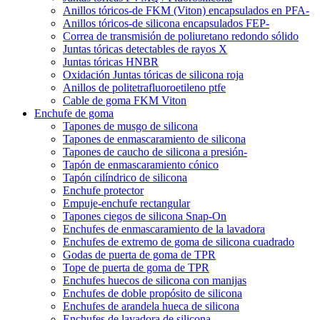
Anillos tóricos-de FKM (Viton) encapsulados en PFA-
Anillos tóricos-de silicona encapsulados FEP-
Correa de transmisión de poliuretano redondo sólido
Juntas tóricas detectables de rayos X
Juntas tóricas HNBR
Oxidación Juntas tóricas de silicona roja
Anillos de politetrafluoroetileno ptfe
Cable de goma FKM Viton
Enchufe de goma
Tapones de musgo de silicona
Tapones de enmascaramiento de silicona
Tapones de caucho de silicona a presión-
Tapón de enmascaramiento cónico
Tapón cilíndrico de silicona
Enchufe protector
Empuje-enchufe rectangular
Tapones ciegos de silicona Snap-On
Enchufes de enmascaramiento de la lavadora
Enchufes de extremo de goma de silicona cuadrado
Godas de puerta de goma de TPR
Tope de puerta de goma de TPR
Enchufes huecos de silicona con manijas
Enchufes de doble propósito de silicona
Enchufes de arandela hueca de silicona
Enchufes de lavadora de silicona